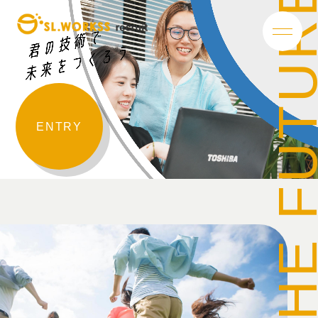
BUILD THE FUT
本文ま
君の技術で未
ENTRY